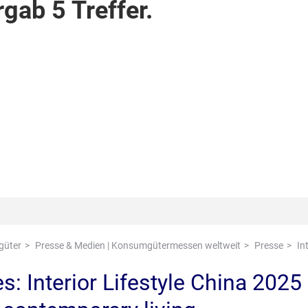
rgab
5
Treffer.
güter
Presse & Medien | Konsumgütermessen weltweit
Presse
In
s: Interior Lifestyle China 2025