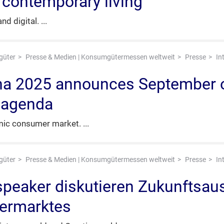
r contemporary living
nd digital.
güter
Presse & Medien | Konsumgütermessen weltweit
Presse
In
China 2025 announces September
 agenda
namic consumer market.
güter
Presse & Medien | Konsumgütermessen weltweit
Presse
In
peaker diskutieren Zukunftsau
ermarktes